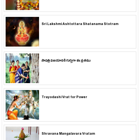
Sri Lakshmi Ashtottara Shatanama Stotram
సావిత్రి విజయానికి గుర్తుగా ఈ వ్రతము
Trayodashi Vrat for Power
Shravana Mangalavara Vratam