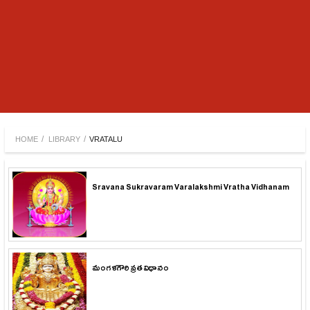
/
/
HOME
LIBRARY
VRATALU
Sravana Sukravaram Varalakshmi Vratha Vidhanam
మంగళగౌరి వ్రత విధానం