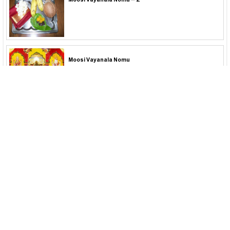
Moosi Vayanala Nomu – 2
Moosi Vayanala Nomu
Moola Gouree Nomu
Mogga Dosilla Nomu