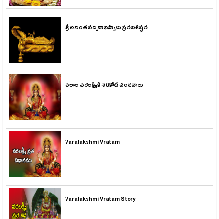
శ్రీ అనంత పద్మనాభస్వామి వ్రత విశిష్ఠత
వరాల వరలక్ష్మికి శతకోటి వందనాలు
Varalakshmi Vratam
Varalakshmi Vratam Story