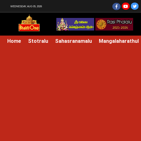
WEDNESDAY, AUG 05, 2026
Home
Stotralu
Sahasranamalu
Mangalaharathul